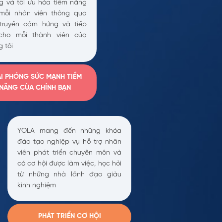
g và tối ưu hóa tiềm năng
mỗi nhân viên thông qua
 truyền cảm hứng và tiếp
cho mỗi thành viên của
 tôi
I PHÓNG SỨC MẠNH TIỀM
NĂNG CÙA CHÍNH BẠN
YOLA mang đến những khóa
đào tạo nghiệp vụ hỗ trợ nhân
viên phát triển chuyên môn và
có cơ hội được làm việc, học hỏi
từ những nhà lãnh đạo giàu
kinh nghiệm
PHÁT TRIỂN CƠ HỘI