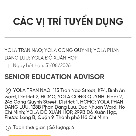
CÁC VỊ TRÍ TUYỂN DỤNG
YOLA TRAN NAO
;
YOLA CONG QUYNH
;
YOLA PHAN
DANG LUU
;
YOLA ĐỖ XUÂN HỢP
|
Ngày hết hạn:
31/08/2026
SENIOR EDUCATION ADVISOR
YOLA TRAN NAO, 115 Tran Nao Street, KP4, Binh An
ward, Dictrict 2, HCMC
;
YOLA CONG QUYNH, Floor 2,
246 Cong Quynh Street, District 1, HCMC
;
YOLA PHAN
DANG LUU, 128B Phan Dang Luu, Duc Nhuan Ward, Ho
Chi Minh
;
YOLA ĐỖ XUÂN HỢP, 299B Đỗ Xuân Hợp,
Phước Long B, Quận 9, Thành phố Hồ Chí Minh
Toàn thời gian |
Số lượng: 4