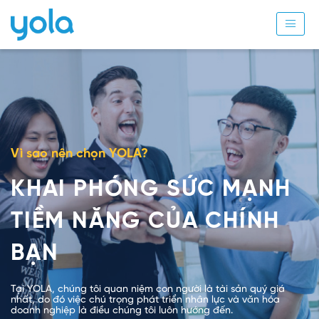
Vì sao nên chọn YOLA?
KHAI PHÓNG SỨC MẠNH
TIỀM NĂNG CỦA CHÍNH
BẠN
Tại YOLA, chúng tôi quan niệm con người là tài sản quý giá
nhất, do đó việc chú trọng phát triển nhân lực và văn hóa
doanh nghiệp là điều chúng tôi luôn hướng đến.