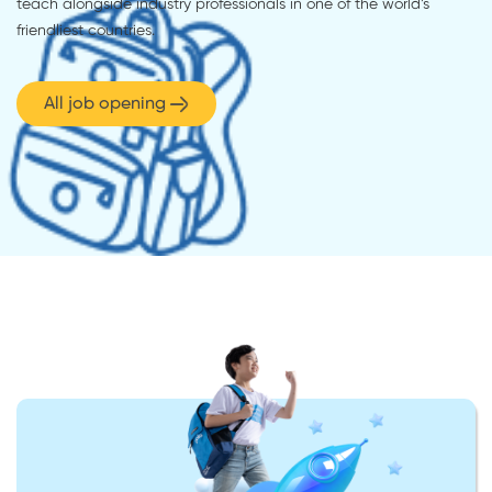
teach alongside industry professionals in one of the world’s
friendliest countries.
All job opening