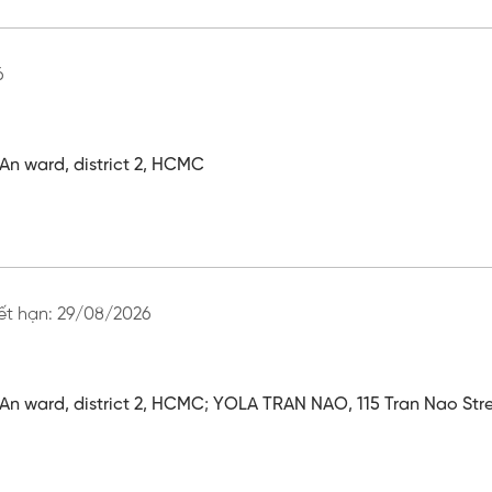
6
An ward, district 2, HCMC
ết hạn:
29/08/2026
An ward, district 2, HCMC
;
YOLA TRAN NAO, 115 Tran Nao Stree