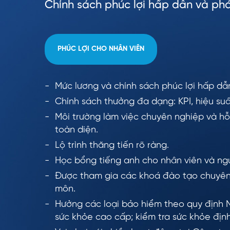
Chính sách phúc lợi hấp dẫn và phá
PHÚC LỢI CHO NHÂN VIÊN
Mức lương và chính sách phúc lợi hấp dẫ
Chính sách thưởng đa dạng: KPI, hiệu suấ
Môi trường làm việc chuyên nghiệp và hỗ 
toàn diện.
Lộ trình thăng tiến rõ ràng.
Học bổng tiếng anh cho nhân viên và ngư
Được tham gia các khoá đào tạo chuyên
môn.
Hưởng các loại bảo hiểm theo quy định 
sức khỏe cao cấp; kiểm tra sức khỏe địn