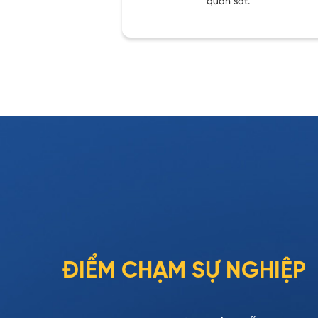
quan sát.
ĐIỂM CHẠM SỰ NGHIỆP