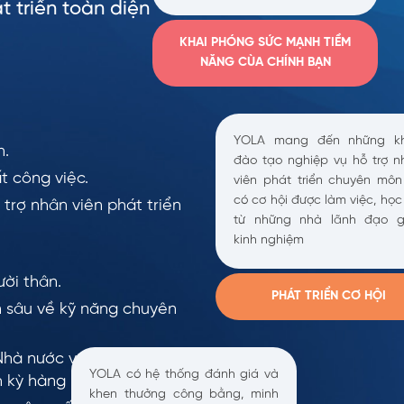
t triển toàn diện
KHAI PHÓNG SỨC MẠNH TIỀM
NĂNG CÙA CHÍNH BẠN
YOLA mang đến những k
n.
đào tạo nghiệp vụ hỗ trợ n
t công việc.
viên phát triển chuyên môn
có cơ hội được làm việc, học
trợ nhân viên phát triển
từ những nhà lãnh đạo g
kinh nghiệm
ời thân.
PHÁT TRIỂN CƠ HỘI
 sâu về kỹ năng chuyên
Nhà nước và bảo hiểm
YOLA có hệ thống đánh giá và
h kỳ hàng năm.
khen thưởng công bằng, minh