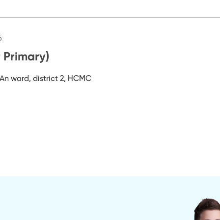
6
Primary)
An ward, district 2, HCMC