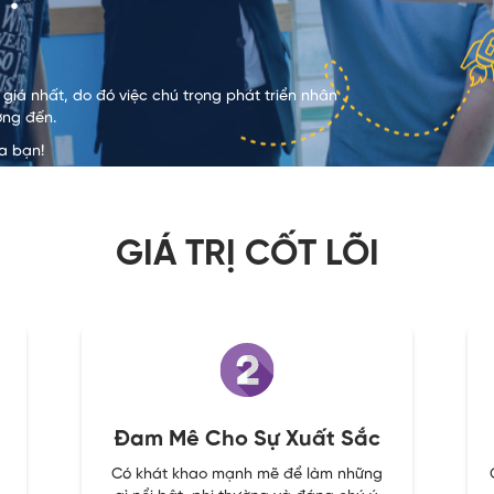
 giá nhất, do đó việc chú trọng phát triển nhân
ớng đến.
a bạn!
GIÁ TRỊ CỐT LÕI
Đam Mê Cho Sự Xuất Sắc
Có khát khao mạnh mẽ để làm những