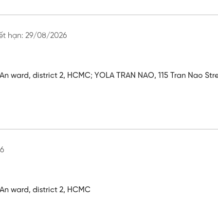
ết hạn:
29/08/2026
An ward, district 2, HCMC
;
YOLA TRAN NAO, 115 Tran Nao Stree
6
An ward, district 2, HCMC