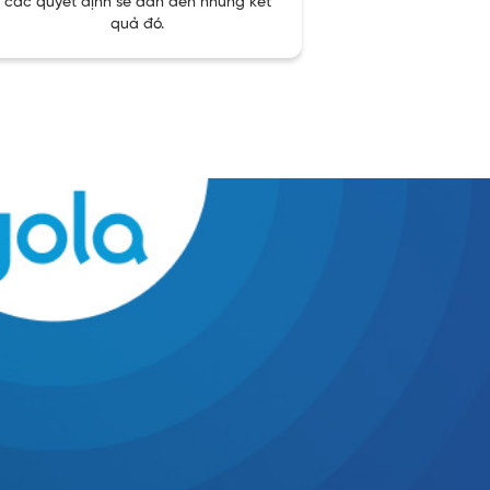
các quyết định sẽ dẫn đến những kết
quả đó.