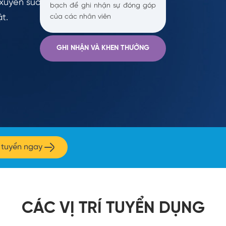
 xuyên suốt năm.
bạch để ghi nhận sự đóng góp
t.
của các nhân viên
GHI NHẬN VÀ KHEN THƯỞNG
 tuyển ngay
CÁC VỊ TRÍ TUYỂN DỤNG