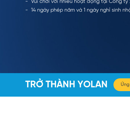
Vui chơi với nhiều hoạt động tại Công ty
14 ngày phép năm và 1 ngày nghỉ sinh nhậ
TRỞ THÀNH YOLAN
Ứng