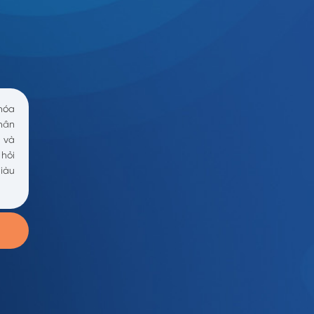
hóa
hân
 và
 hỏi
iàu