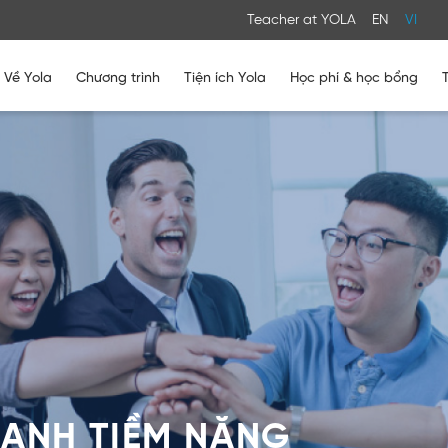
Teacher at YOLA
EN
VI
Về Yola
Chương trình
Tiện ích Yola
Học phí & học bổng
ẠNH TIỀM NĂNG