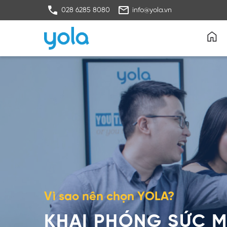
028 6285 8080
info@yola.vn
Vì sao nên chọn YOLA?
KHAI PHÓNG SỨC M