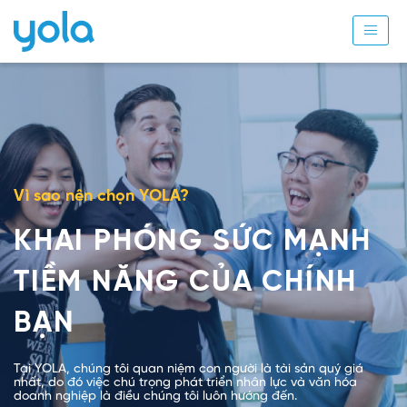
Vì sao nên chọn YOLA?
KHAI PHÓNG SỨC MẠNH
TIỀM NĂNG CỦA CHÍNH
BẠN
Tại YOLA, chúng tôi quan niệm con người là tài sản quý giá
nhất, do đó việc chú trọng phát triển nhân lực và văn hóa
doanh nghiệp là điều chúng tôi luôn hướng đến.