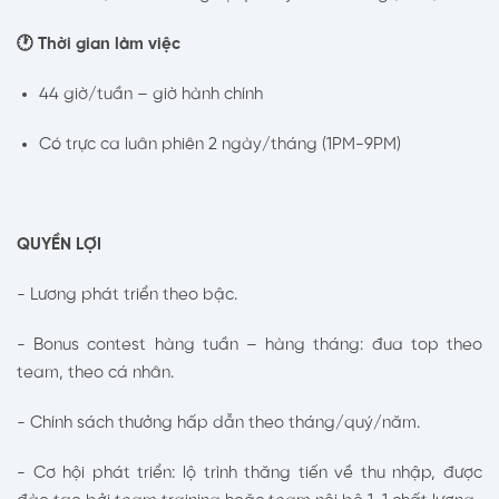
🕐 Thời gian làm việc
44 giờ/tuần – giờ hành chính
Có trực ca luân phiên 2 ngày/tháng (1PM-9PM)
QUYỀN LỢI
- Lương phát triển theo bậc.
- Bonus contest hàng tuần – hàng tháng: đua top theo
team, theo cá nhân.
- Chính sách thưởng hấp dẫn theo tháng/quý/năm.
- Cơ hội phát triển: lộ trình thăng tiến về thu nhập, được