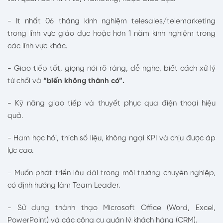
- It nhất 06 tháng kinh nghiệm telesales/telemarketing
trong lĩnh vực giáo dục hoặc hơn 1 năm kinh nghiệm trong
các lĩnh vực khác.
- Giao tiếp tốt, giọng nói rõ ràng, dễ nghe, biết cách xử lý
từ chối và
“biến không thành có”.
- Kỹ năng giao tiếp và thuyết phục qua điện thoại hiệu
quả.
- Ham học hỏi, thích số liệu, không ngại KPI và chịu được áp
lực cao.
- Muốn phát triển lâu dài trong môi trường chuyên nghiệp,
có định hướng làm Team Leader.
- Sử dụng thành thạo Microsoft Office (Word, Excel,
PowerPoint) và các công cụ quản lý khách hàng (CRM).