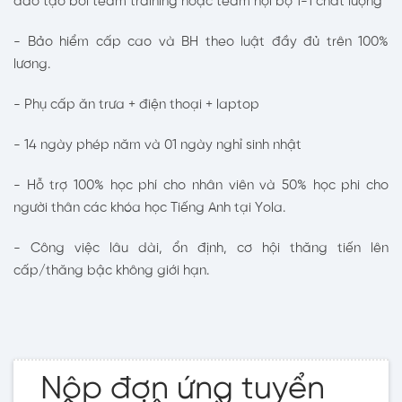
đào tạo bởi team training hoặc team nội bộ 1-1 chất lượng
- Bảo hiểm cấp cao và BH theo luật đầy đủ trên 100%
lương.
- Phụ cấp ăn trưa + điện thoại + laptop
- 14 ngày phép năm và 01 ngày nghỉ sinh nhật
- Hỗ trợ 100% học phí cho nhân viên và 50% học phi cho
người thân các khóa học Tiếng Anh tại Yola.
- Công việc lâu dài, ổn định, cơ hội thăng tiến lên
cấp/thăng bậc không giới hạn.
Nộp đơn ứng tuyển