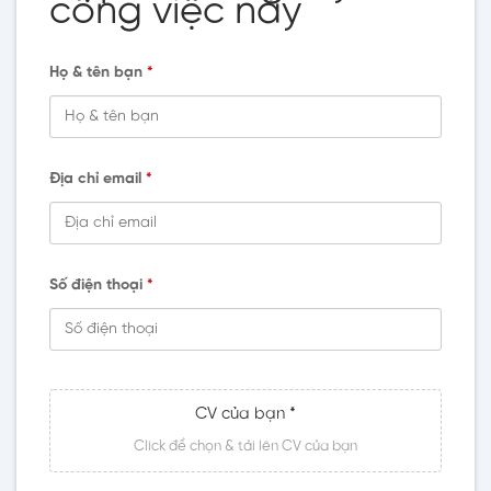
công việc này
Họ & tên bạn
*
Địa chỉ email
*
Số điện thoại
*
CV của bạn *
Click để chọn & tải lên CV của bạn